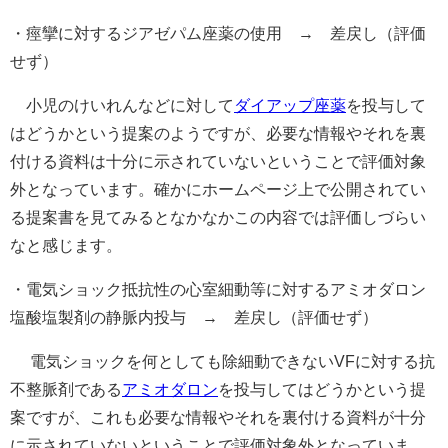
・痙攣に対するジアゼパム座薬の使用 → 差戻し（評価
せず）
小児のけいれんなどに対して
ダイアップ座薬
を投与して
はどうかという提案のようですが、必要な情報やそれを裏
付ける資料は十分に示されていないということで評価対象
外となっています。確かにホームページ上で公開されてい
る提案書を見てみるとなかなかこの内容では評価しづらい
なと感じます。
・電気ショック抵抗性の心室細動等に対するアミオダロン
塩酸塩製剤の静脈内投与 → 差戻し（評価せず）
電気ショックを何としても除細動できないVFに対する抗
不整脈剤である
アミオダロン
を投与してはどうかという提
案ですが、これも必要な情報やそれを裏付ける資料が十分
に示されていないということで評価対象外となっていま