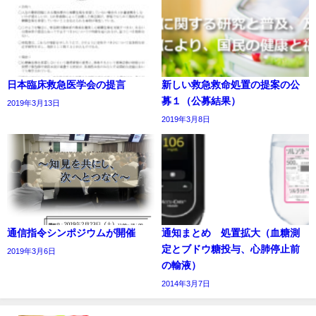
日本臨床救急医学会の提言
新しい救急救命処置の提案の公
募１（公募結果）
2019年3月13日
2019年3月8日
通信指令シンポジウムが開催
通知まとめ 処置拡大（血糖測
定とブドウ糖投与、心肺停止前
2019年3月6日
の輸液）
2014年3月7日