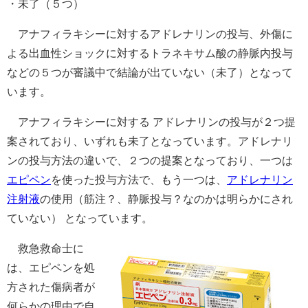
・未了（５つ）
アナフィラキシーに対するアドレナリンの投与、外傷に
よる出血性ショックに対するトラネキサム酸の静脈内投与
などの５つが審議中で結論が出ていない（未了）となって
います。
アナフィラキシーに対する アドレナリンの投与が２つ提
案されており、いずれも未了となっています。アドレナリ
ンの投与方法の違いで、２つの提案となっており、一つは
エピペン
を使った投与方法で、もう一つは、
アドレナリン
注射液
の使用（筋注？、静脈投与？なのかは明らかにされ
ていない） となっています。
救急救命士に
は、エピペンを処
方された傷病者が
何らかの理由で自