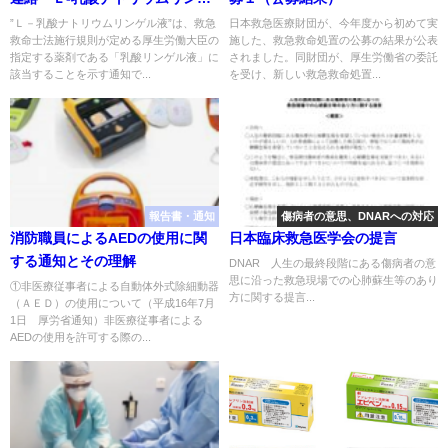
ル液の取扱いについて
”Ｌ－乳酸ナトリウムリンゲル液”は、救急
日本救急医療財団が、今年度から初めて実
救命士法施行規則が定める厚生労働大臣の
施した、救急救命処置の公募の結果が公表
指定する薬剤である「乳酸リンゲル液」に
されました。同財団が、厚生労働省の委託
該当することを示す通知で...
を受け、新しい救急救命処置...
報告書・通知
傷病者の意思、DNARへの対応
消防職員によるAEDの使用に関
日本臨床救急医学会の提言
する通知とその理解
DNAR 人生の最終段階にある傷病者の意
思に沿った救急現場での心肺蘇生等のあり
①非医療従事者による自動体外式除細動器
方に関する提言...
（ＡＥＤ）の使用について（平成16年7月
1日 厚労省通知）非医療従事者による
AEDの使用を許可する際の...