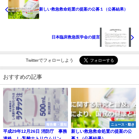
新しい救急救命処置の提案の公募１（公募結果）
日本臨床救急医学会の提言
Twitterでフォローしよう
おすすめの記事
報告書・通知
ニュース・動き
平成29年12月26日 消防庁 事務
新しい救急救命処置の提案の公
連絡 Ｌ-乳酸ナトリウムリンゲ
募１（公募結果）