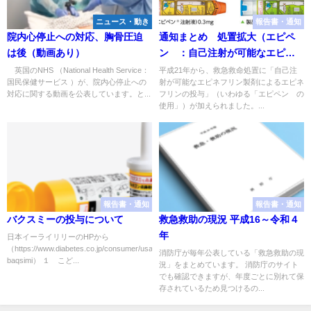
ニュース・動き
報告書・通知
院内心停止への対応、胸骨圧迫
通知まとめ 処置拡大（エピペ
は後（動画あり）
ン®：自己注射が可能なエピネ
フリン製剤）
英国のNHS （National Health Service：
平成21年から、救急救命処置に「自己注
国民保健サービス ）が、院内心停止への
射が可能なエピネフリン製剤によるエピネ
対応に関する動画を公表しています。と...
フリンの投与」（いわゆる「エピペン®の
使用」）が加えられました。...
報告書・通知
報告書・通知
バクスミーの投与について
救急救助の現況 平成16～令和４
年
日本イーライリリーのHPから
（https://www.diabetes.co.jp/consumer/usage-
消防庁が毎年公表している「救急救助の現
baqsimi） １ こど...
況」をまとめています。 消防庁のサイト
でも確認できますが、年度ごとに別れて保
存されているため見つけるの...