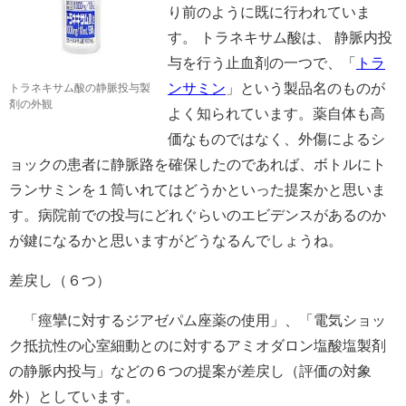
り前のように既に行われていま
す。 トラネキサム酸は、 静脈内投
与を行う止血剤の一つで、「
トラ
トラネキサム酸の静脈投与製
ンサミン
」という製品名のものが
剤の外観
よく知られています。薬自体も高
価なものではなく、外傷によるシ
ョックの患者に静脈路を確保したのであれば、ボトルにト
ランサミンを１筒いれてはどうかといった提案かと思いま
す。病院前での投与にどれぐらいのエビデンスがあるのか
が鍵になるかと思いますがどうなるんでしょうね。
差戻し（６つ）
「痙攣に対するジアゼパム座薬の使用」、「電気ショッ
ク抵抗性の心室細動とのに対するアミオダロン塩酸塩製剤
の静脈内投与」などの６つの提案が差戻し（評価の対象
外）としています。