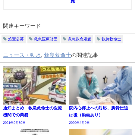
施
関連キーワード
処置公募
救急医療財団
救急救命処置
救急救命士
ニュース・動き
,
救急救命士
の関連記事
通知まとめ 救急救命士の医療
院内心停止への対応、胸骨圧迫
機関での業務
は後（動画あり）
2021年9月30日
2020年4月9日