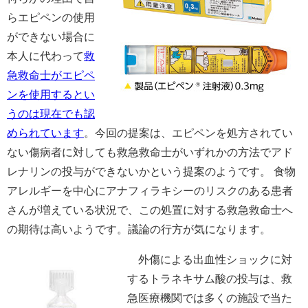
らエピペンの使用
ができない場合に
本人に代わって
救
急救命士がエピペ
ンを使用するとい
うのは現在でも認
められています
。今回の提案は、エピペンを処方されてい
ない傷病者に対しても救急救命士がいずれかの方法でアド
レナリンの投与ができないかという提案のようです。 食物
アレルギーを中心にアナフィラキシーのリスクのある患者
さんが増えている状況で、この処置に対する救急救命士へ
の期待は高いようです。議論の行方が気になります。
外傷による出血性ショックに対
するトラネキサム酸の投与は、救
急医療機関では多くの施設で当た