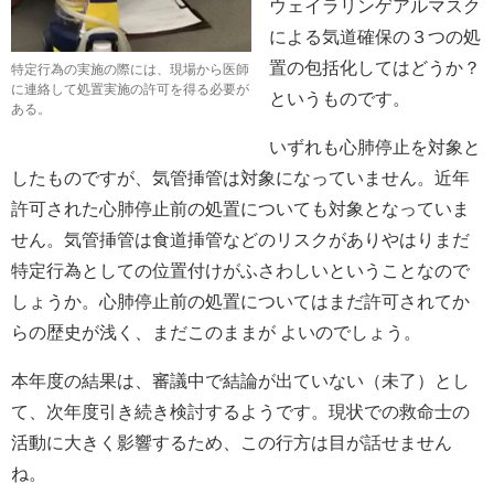
ウェイラリンゲアルマスク
による気道確保の３つの処
置の包括化してはどうか？
特定行為の実施の際には、現場から医師
に連絡して処置実施の許可を得る必要が
というものです。
ある。
いずれも心肺停止を対象と
したものですが、気管挿管は対象になっていません。近年
許可された心肺停止前の処置についても対象となっていま
せん。気管挿管は食道挿管などのリスクがありやはりまだ
特定行為としての位置付けがふさわしいということなので
しょうか。心肺停止前の処置についてはまだ許可されてか
らの歴史が浅く、まだこのままが よいのでしょう。
本年度の結果は、審議中で結論が出ていない（未了）とし
て、次年度引き続き検討するようです。現状での救命士の
活動に大きく影響するため、この行方は目が話せません
ね。