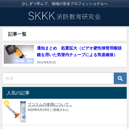
少しずつ学んで、地域の安全プロフェッショナルへ
記事一覧
通知まとめ 処置拡大（ビデオ硬性挿管用喉頭
鏡を用いた気管内チューブによる気道確保）
報告書・通知
2011年8月1日
人気の記事
ブコラムの使用について...
2024年6月24日 に投稿された