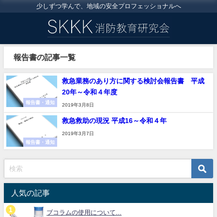
少しずつ学んで、地域の安全プロフェッショナルへ
報告書の記事一覧
救急業務のあり方に関する検討会報告書 平成
20年～令和４年度
報告書・通知
2019年3月8日
救急救助の現況 平成16～令和４年
2019年3月7日
報告書・通知
人気の記事
ブコラムの使用について...